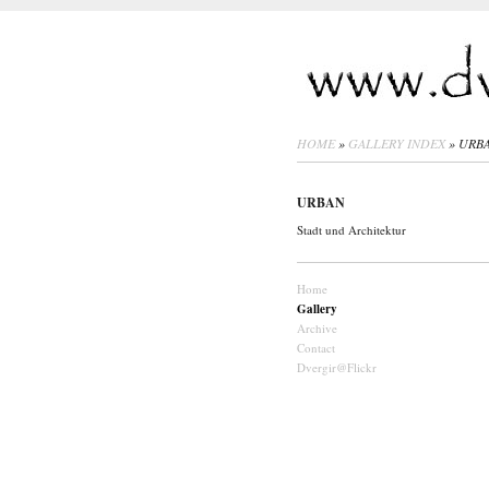
HOME
»
GALLERY INDEX
» URB
URBAN
Stadt und Architektur
Home
Gallery
Archive
Contact
Dvergir@Flickr