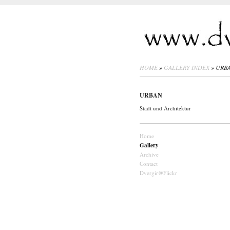
HOME
»
GALLERY INDEX
» URB
URBAN
Stadt und Architektur
Home
Gallery
Archive
Contact
Dvergir@Flickr